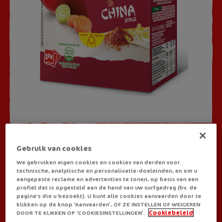
SOEPEN
Gebruik van cookies
Royco China Style
We gebruiken eigen cookies en cookies van derden voor
technische, analytische en personalisatie-doeleinden, en om u
aangepaste reclame en advertenties te tonen, op basis van een
profiel dat is opgesteld aan de hand van uw surfgedrag (bv. de
Breng de heerlijke Chinese keuken naar jouw pauzemoment
pagina's die u bezoekt). U kunt alle cookies aanvaarden door te
klikken op de knop ‘Aanvaarden’, OF ZE INSTELLEN OF WEIGEREN
met ons nieuw recept. Geniet van een soep boordevol groenten,
DOOR TE KLIKKEN OP ‘COOKIESINSTELLINGEN’.
Cookiebeleid
knapperige sojascheuten en een vleugje pittige cayennepeper.