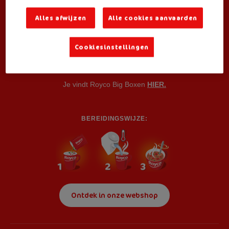
Alles afwijzen
Alle cookies aanvaarden
Ook verkrijgbaar als:
Cookiesinstellingen
Small Box
(3 zakjes) voor consumenten
Je vindt Royco Big Boxen
HIER.
BEREIDINGSWIJZE:
Ontdek in onze webshop