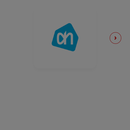
* Referentie-inname van een gemiddelde volwassene (8400 kJ / 2000
kcal)