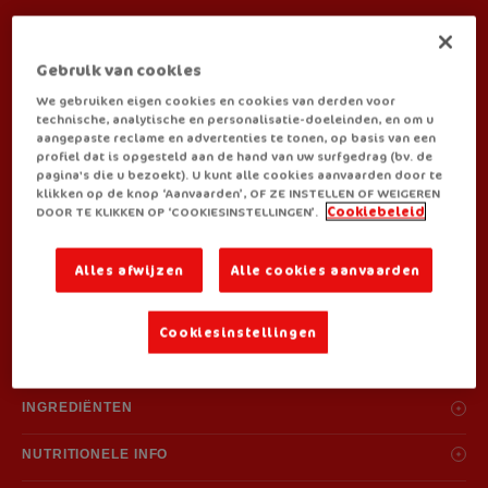
BEREIDINGSWIJZE:
Gebruik van cookies
We gebruiken eigen cookies en cookies van derden voor
technische, analytische en personalisatie-doeleinden, en om u
aangepaste reclame en advertenties te tonen, op basis van een
profiel dat is opgesteld aan de hand van uw surfgedrag (bv. de
pagina's die u bezoekt). U kunt alle cookies aanvaarden door te
JE VINDT ROYCO BIJ:
klikken op de knop ‘Aanvaarden’, OF ZE INSTELLEN OF WEIGEREN
DOOR TE KLIKKEN OP ‘COOKIESINSTELLINGEN’.
Cookiebeleid
Alles afwijzen
Alle cookies aanvaarden
Cookiesinstellingen
ALLERGENEN
Pasta, tarwebloem(gluten), selderij, tarwe, gerst(gluten), melkeiwit
INGREDIËNTEN
Ingrediënten: aardappelzetmeel, glucosestroop, pasta 17% (tarwebloem
NUTRITIONELE INFO
(gluten), zout, specerij), aroma's (bevat selderij, tarwe en gerst (gluten)),