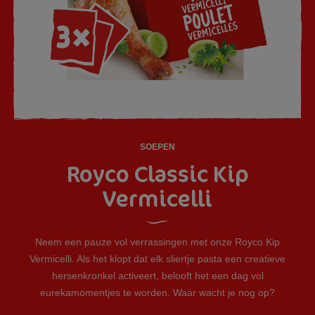
SOEPEN
Royco Classic Kip
Vermicelli
Neem een pauze vol verrassingen met onze Royco Kip
Vermicelli. Als het klopt dat elk sliertje pasta een creatieve
hersenkronkel activeert, belooft het een dag vol
eurekamomentjes te worden. Waar wacht je nog op?