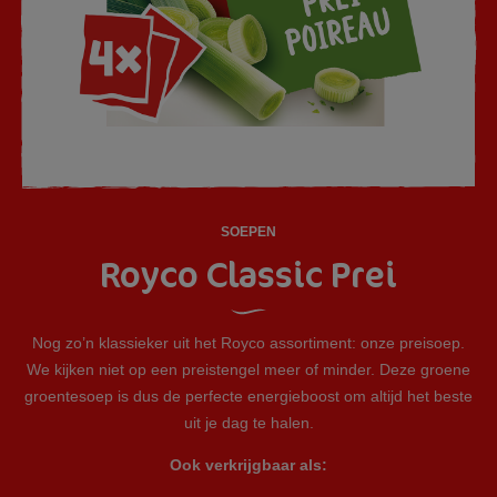
SOEPEN
Royco Classic Prei
Nog zo’n klassieker uit het Royco assortiment: onze preisoep.
We kijken niet op een preistengel meer of minder. Deze groene
groentesoep is dus de perfecte energieboost om altijd het beste
uit je dag te halen.
Ook verkrijgbaar als: