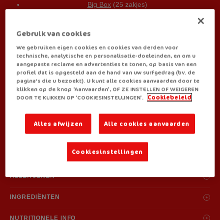
Big Box
(25 zakjes)
BEREIDINGSWIJZE:
Gebruik van cookies
We gebruiken eigen cookies en cookies van derden voor
technische, analytische en personalisatie-doeleinden, en om u
aangepaste reclame en advertenties te tonen, op basis van een
profiel dat is opgesteld aan de hand van uw surfgedrag (bv. de
pagina's die u bezoekt). U kunt alle cookies aanvaarden door te
klikken op de knop ‘Aanvaarden’, OF ZE INSTELLEN OF WEIGEREN
DOOR TE KLIKKEN OP ‘COOKIESINSTELLINGEN’.
Cookiebeleid
JE VINDT ROYCO BIJ:
Alles afwijzen
Alle cookies aanvaarden
Cookiesinstellingen
ALLERGENEN
Melkeiwit, tarwebloem(gluten), selderij
INGREDIËNTEN
Ingrediënten: aardappelzetmeel, glucosestroop, aardappelvlokken, prei
NUTRITIONELE INFO