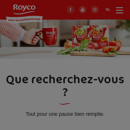
Skip
to
NL
Menu
Sluit
main
menu
navigation
Que recherchez-vous
?
Tout pour une pause bien remplie.