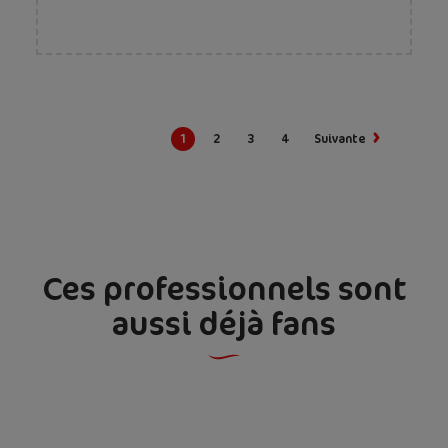
Pagination
Page
1
Page
2
Dernière
Laatste
Page
3
Page
4
Page
Suivante
courante
page
»
suivante
Ces professionnels sont
aussi déjà fans