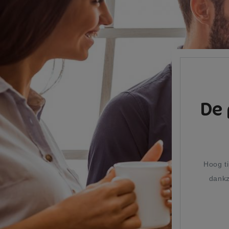
De 
Hoog ti
dankz