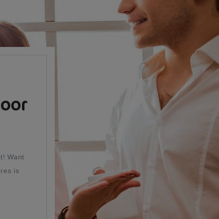
voor
gt! Want
res is