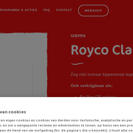
Roy
ROGRAMMA & ACTIES
FAQ
CONTACT
WEBSHOP
SOEPEN
Royco Cla
Zeg niet zomaar kippensoep tege
Ook verkrijgbaar als:
Big Box
(25 zakjes)
van cookies
en eigen cookies en cookies van derden voor technische, analytische en per
BEREIDINGSWIJZE:
, en om u aangepaste reclame en advertenties te tonen, op basis van een prof
aan de hand van uw surfgedrag (bv. de pagina's die u bezoekt). U kunt alle c