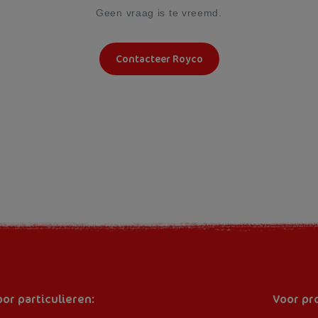
Geen vraag is te vreemd.
Contacteer Royco
or particulieren:
Voor pr