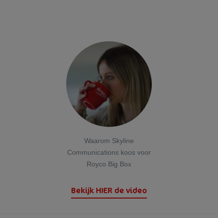
Zout
1,7 g
* Referentie-inname van een gemiddelde volwassene (8400 kJ / 2000
kcal)
Waarom Skyline
Communications koos voor
Royco Big Box
Bekijk HIER de video