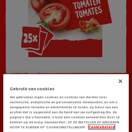
SOEPEN
Gebruik van cookies
Royco Classic Tomaat
We gebruiken eigen cookies en cookies van derden voor
technische, analytische en personalisatie-doeleinden, en om u
aangepaste reclame en advertenties te tonen, op basis van een
profiel dat is opgesteld aan de hand van uw surfgedrag (bv. de
Soms vind je de klassieker gewoon de beste. Meer dan de
pagina's die u bezoekt). U kunt alle cookies aanvaarden door te
heerlijke smaak van echte, rode tomaten in een kom heb je dus
klikken op de knop ‘Aanvaarden’, OF ZE INSTELLEN OF WEIGEREN
DOOR TE KLIKKEN OP ‘COOKIESINSTELLINGEN’.
Cookiebeleid
eigenlijk niet nodig voor een geslaagde pauze. En dat is exact