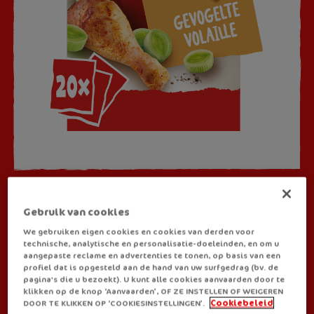
SOEPEN
Gebruik van cookies
Royco Crunchy Gevogelte
We gebruiken eigen cookies en cookies van derden voor
technische, analytische en personalisatie-doeleinden, en om u
aangepaste reclame en advertenties te tonen, op basis van een
Zeg niet zomaar kippensoep tegen Royco Gevogelte Crunchy.
profiel dat is opgesteld aan de hand van uw surfgedrag (bv. de
pagina's die u bezoekt). U kunt alle cookies aanvaarden door te
Je zal zien, dankzij onze romige kippensoep met knapperige
klikken op de knop ‘Aanvaarden’, OF ZE INSTELLEN OF WEIGEREN
broodkorstjes is iedereen er voortaan als de kippen bij om
DOOR TE KLIKKEN OP ‘COOKIESINSTELLINGEN’.
Cookiebeleid