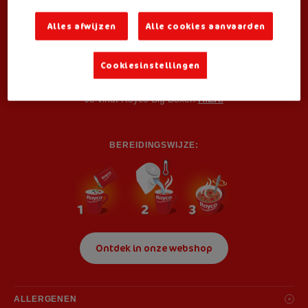
lekker te pauzeren.
Alles afwijzen
Alle cookies aanvaarden
Ook verkrijgbaar als:
Small Box
(3 zakjes) voor consumenten
Cookiesinstellingen
Je vindt Royco Big Boxen
HIER.
BEREIDINGSWIJZE:
Ontdek in onze webshop
ALLERGENEN