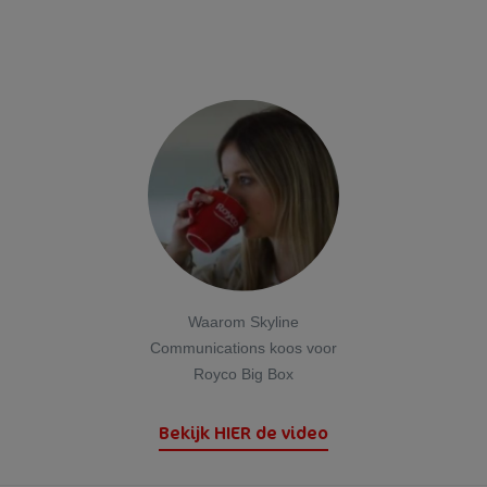
Zout
1,8 g
* Referentie-inname van een gemiddelde volwassene (8400 kJ / 2000
kcal)
Waarom Skyline
Communications koos voor
Royco Big Box
Bekijk HIER de video