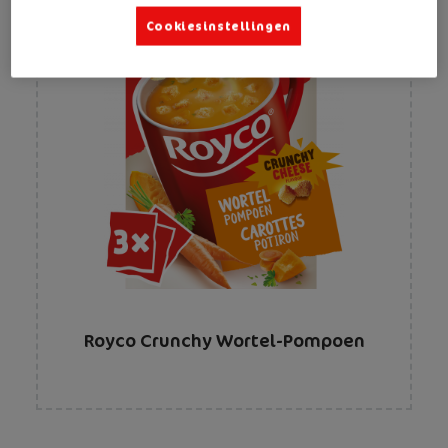
Cookiesinstellingen
Royco Crunchy Wortel-Pompoen