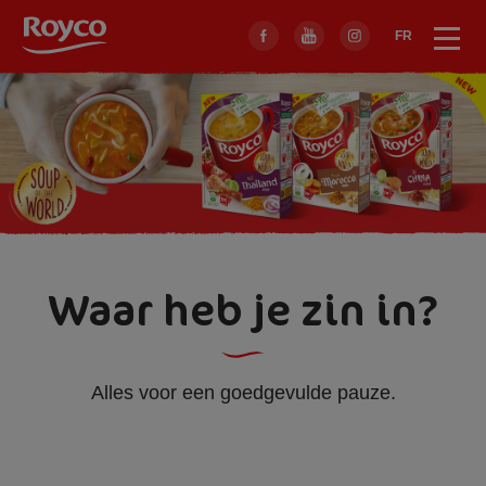
Skip
to
FR
Menu
Sluit
main
menu
navigation
Waar heb je zin in?
Alles voor een goedgevulde pauze.