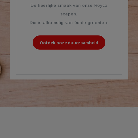
De heerlijke smaak van onze Royco
soepen.
Die is afkomstig van échte groenten.
Ontdek onze duurzaamheid