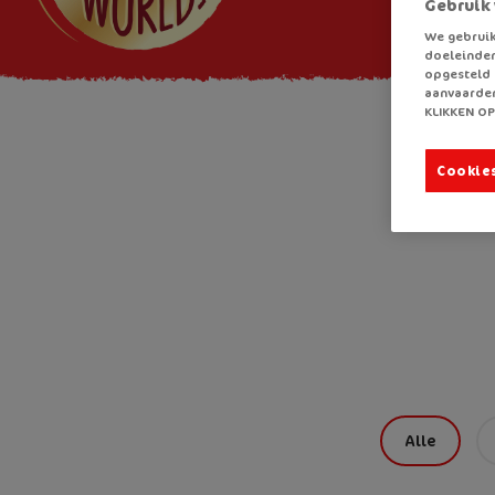
Gebruik 
We gebruik
doeleinden
opgesteld 
aanvaarden
KLIKKEN OP
Cookie
Alle