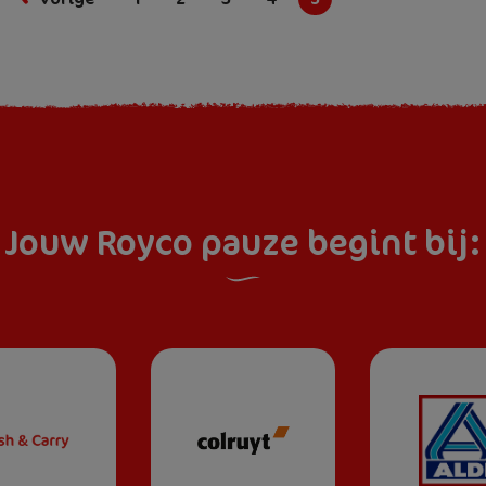
pagina
First
pagina
pagina
Jouw Royco pauze begint bij: