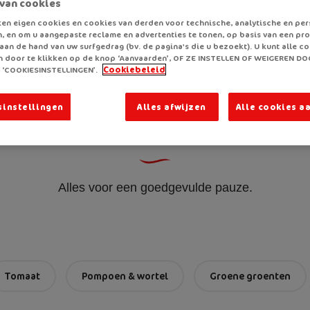
van cookies
en eigen cookies en cookies van derden voor technische, analytische en per
, en om u aangepaste reclame en advertenties te tonen, op basis van een prof
aan de hand van uw surfgedrag (bv. de pagina's die u bezoekt). U kunt alle c
 door te klikken op de knop ‘Aanvaarden’, OF ZE INSTELLEN OF WEIGEREN DO
 ‘COOKIESINSTELLINGEN’.
Cookiebeleid
sinstellingen
Alles afwijzen
Alle cookies a
Waar heb je zin in?
Alles voor een goedgevulde pauze.
Tomaat
Pompoen & wortel
Groene groenten