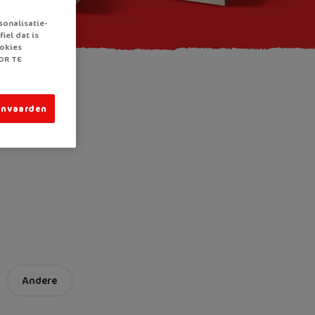
sonalisatie-
iel dat is
ookies
OR TE
anvaarden
Andere