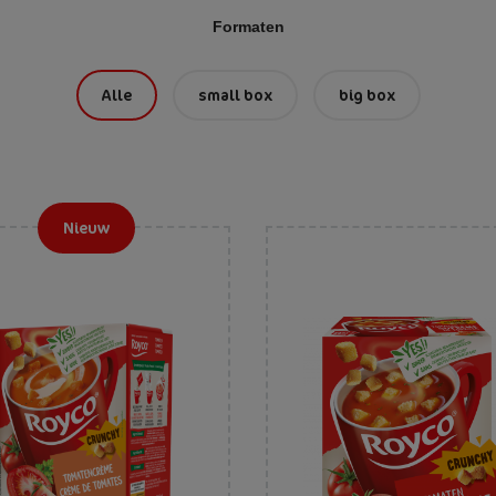
Formaten
Alle
small box
big box
Nieuw