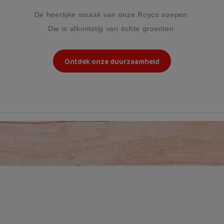
De heerlijke smaak van onze Royco soepen.
Die is afkomstig van échte groenten.
Ontdek onze duurzaamheid